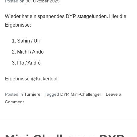
Posted on
30. Oktober 2025
Wieder hat ein spannendes DYP stattgefunden. Hier die
Ergebnisse:
Sahin / Uli
Michl / Ando
Flo / André
Ergebnisse @Kickertool
Posted in
Turniere
Tagged
DYP
,
Mini-Challenger
Leave a
on
Comment
Mini-
Challenger
DYP
#10