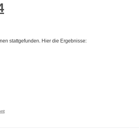
#5
4
en stattgefunden. Hier die Ergebnisse:
on
nt
Mini-
Challenger
DYP