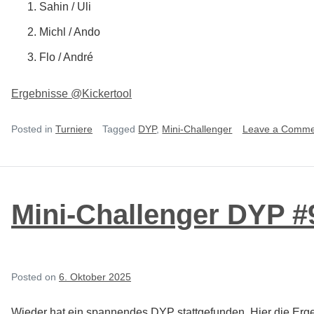
Sahin / Uli
Michl / Ando
Flo / André
Ergebnisse @Kickertool
Posted in
Turniere
Tagged
DYP
,
Mini-Challenger
Leave a Comme
Mini-Challenger DYP #
Posted on
6. Oktober 2025
Wieder hat ein spannendes DYP stattgefunden. Hier die Erg