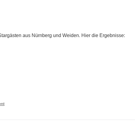
Stargästen aus Nürnberg und Weiden. Hier die Ergebnisse:
on
nt
Mini-
Challenger
DYP
#6