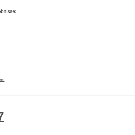
ebnisse:
on
nt
Mini-
Challenger
DYP
#8
7