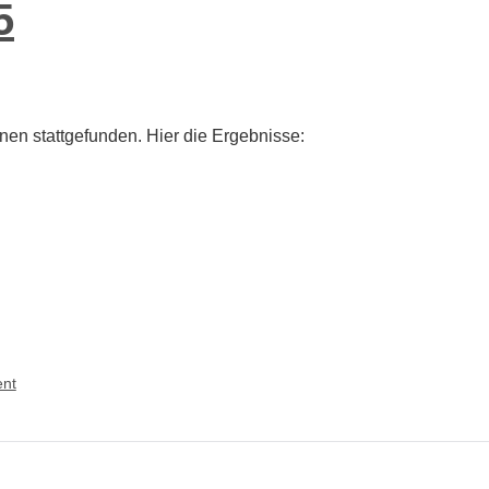
5
en stattgefunden. Hier die Ergebnisse:
on
nt
Mini-
Challenger
DYP